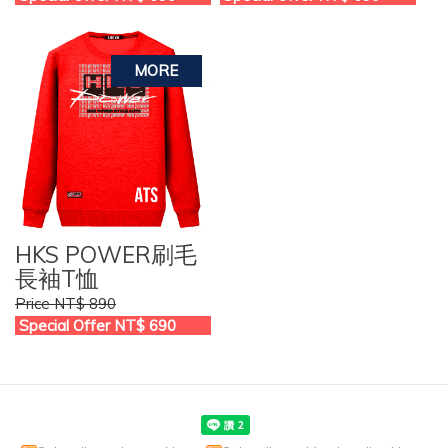
HKS POWER刷毛
長袖T恤
Price NT$ 890
Special Offer NT$ 690