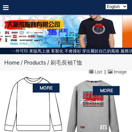
ㄧ件可印 來版馬上做 客製化 不會撞衫 穿出屬於自己的風格 服務項目:
Home
Products
刷毛長袖T恤
List
|
Image