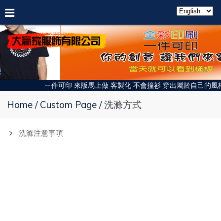
ㄧ件可印 來版馬上做 客製化 不會撞衫 穿出屬於自己的風格 
Home
Custom Page
洗滌方式
﹥
洗滌注意事項