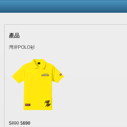
產品
灣岸POLO衫
$
890
$
690