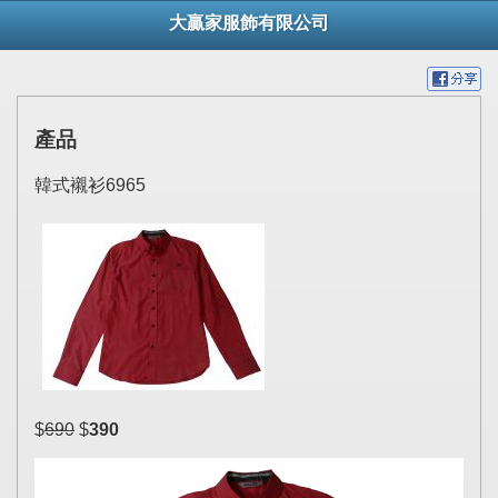
大贏家服飾有限公司
產品
韓式襯衫6965
$
690
$
390