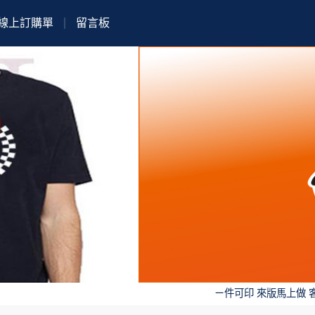
線上訂購單
留言板
ㄧ件可印 來版馬上做 客製化 不