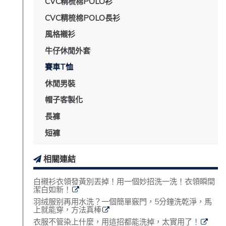
CVC精梳棉POLO衫
CVC精梳棉POLO長衫
風格襯衫
牛仔休閒外套
賽車T恤
休閒男裝
帽子客製化
長褲
短褲
相關連結
白襯衫衣領發黃別丟掉！用一個妙招洗一洗！衣領瞬間
潔白如新！
羽绒服别再用水洗？一個簡單竅門，5分鐘洗乾淨，馬
上就能穿，方法真棒
衣服不管染上什麼，用這招都能洗掉，太實用了！