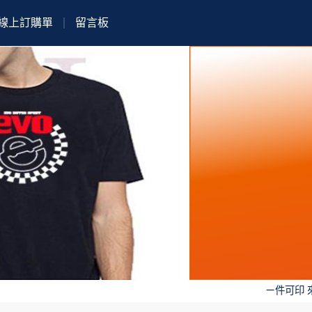
線上訂購單
留言板
ㄧ件可印 來版馬上做