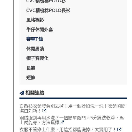
CVC精梳棉POLO衫
CVC精梳棉POLO長衫
風格襯衫
牛仔休閒外套
賽車T恤
休閒男裝
帽子客製化
長褲
短褲
相關連結
白襯衫衣領發黃別丟掉！用一個妙招洗一洗！衣領瞬間
潔白如新！
羽绒服别再用水洗？一個簡單竅門，5分鐘洗乾淨，馬
上就能穿，方法真棒
衣服不管染上什麼，用這招都能洗掉，太實用了！