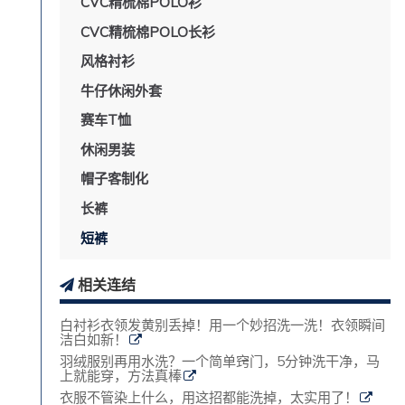
CVC精梳棉POLO衫
CVC精梳棉POLO长衫
风格衬衫
牛仔休闲外套
赛车T恤
休闲男装
帽子客制化
长裤
短裤
相关连结
白衬衫衣领发黄别丢掉！用一个妙招洗一洗！衣领瞬间
洁白如新！
羽绒服别再用水洗？一个简单窍门，5分钟洗干净，马
上就能穿，方法真棒
衣服不管染上什么，用这招都能洗掉，太实用了！