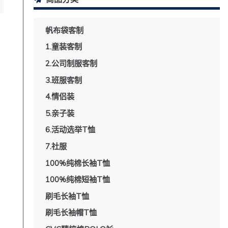
帆布袋客制
1.童装客制
2.公司制服客制
3.班服客制
4.情侣装
5.亲子装
6.活动选举T恤
7.社服
100%纯棉长袖T恤
100%纯棉短袖T恤
刷毛长袖T恤
刷毛长袖帽T恤