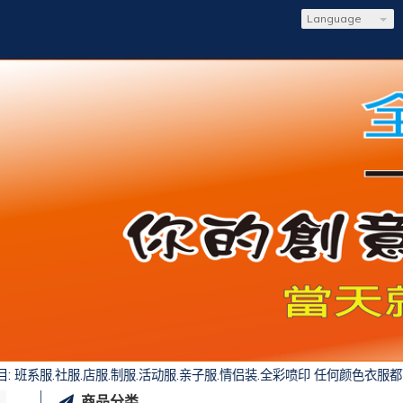
Language
社服.店服.制服.活动服.亲子服.情侣装.全彩喷印 任何颜色衣服都可
商品分类