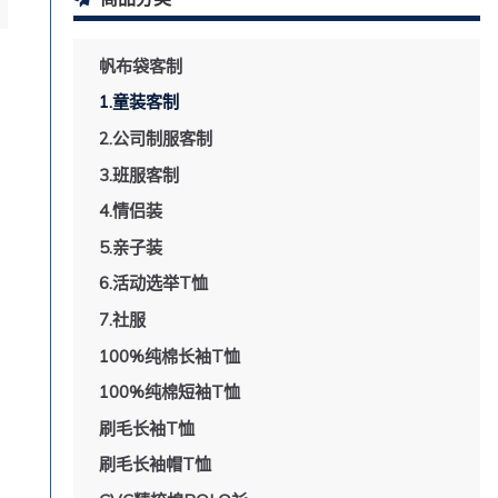
帆布袋客制
1.童装客制
2.公司制服客制
3.班服客制
4.情侣装
5.亲子装
6.活动选举T恤
7.社服
100%纯棉长袖T恤
100%纯棉短袖T恤
刷毛长袖T恤
刷毛长袖帽T恤