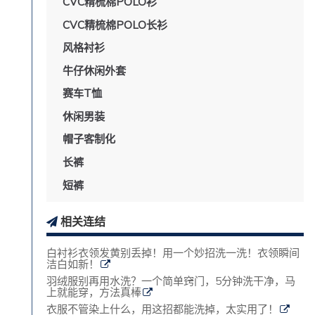
CVC精梳棉POLO衫
CVC精梳棉POLO长衫
风格衬衫
牛仔休闲外套
赛车T恤
休闲男装
帽子客制化
长裤
短裤
相关连结
白衬衫衣领发黄别丢掉！用一个妙招洗一洗！衣领瞬间
洁白如新！
羽绒服别再用水洗？一个简单窍门，5分钟洗干净，马
上就能穿，方法真棒
衣服不管染上什么，用这招都能洗掉，太实用了！