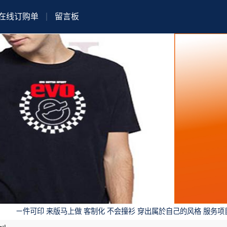
在线订购单
留言板
可印 来版马上做 客制化 不会撞衫 穿出属於自己的风格 服务项目: 班系服.