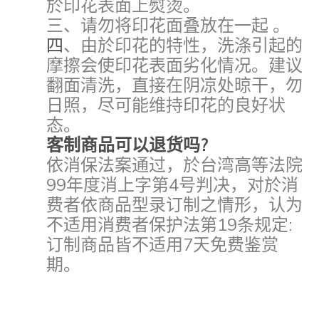
於印花表面上熨烫
。
三
、请勿将印花面叠放在一起
。
四
、由於印花的特性
，洗涤引起的
摩擦会使印花表面劣化情况
。建议
翻面清洗
，直接在阴凉处晾干
，勿
日照
，
尽可能维持印花的良好状
态
。
客制商品可以退货吗?
依消保法案通过
，於台湾高等法院
99年度消上字第4号判决
，对於消
费者依商品型录订制之情形
，认为
不适用消费者保护法第19条规定:
订制商品皆不适用7天免费鉴赏
期
。