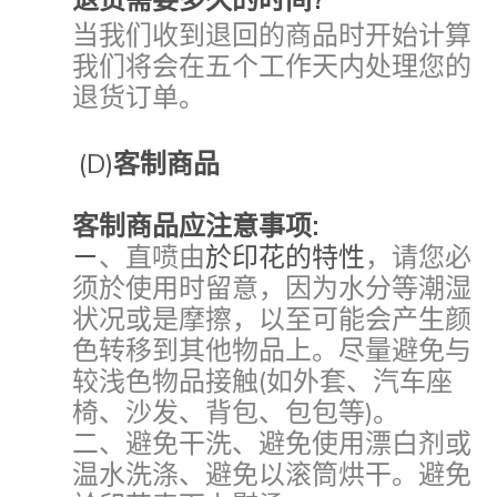
当我们收到退回的商品时开始计算
我们将会在五个工作天内处理您的
退货订单。
(D)
客制商品
客制商品应注意事项:
ㄧ
、直喷由
於印花的特性
，请您必
须於使用时留意
，因为水分等潮湿
状况或是摩擦
，以至可能会产生颜
色转移到其他物品上
。尽量避免与
较浅色物品接触(如外套
、汽车座
椅
、沙发
、背包
、包包等)
。
二
、避免干洗
、避免使用漂白剂或
温水洗涤
、避免以滚筒烘干
。避免