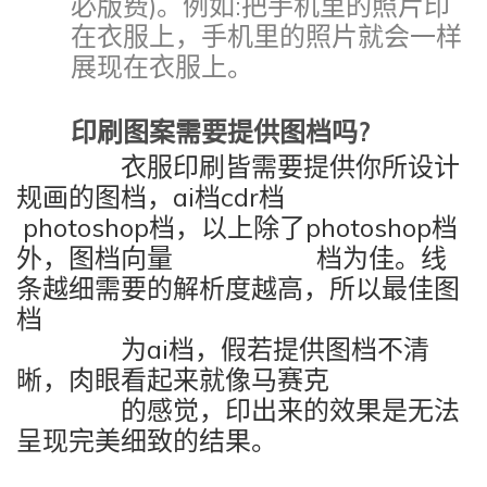
必版费)
。例如:把手机里的照片印
在衣服上
，手机里的照片就会一样
展现在衣服上
。
印刷图案需要提供图档吗
?
衣服印刷皆需要提供你所设计
规画的图档，
ai
档
cdr
档
photoshop
档，以上除了
photoshop
档
外
，图档向量 档为佳。线
条越细需要的解析度越高，所以最佳图
档
为
ai
档，假若提供图档不清
晰，肉眼看起来就像马赛克
的感觉，印出来的效果是无法
呈现完美细致的结果。